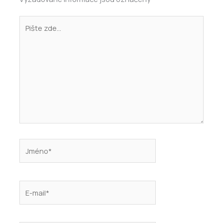
Pište
zde…
Jméno*
E-
mail*