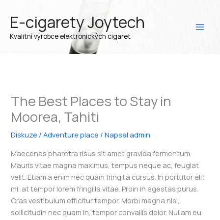
Přeskočit
E-cigarety Joytech
na
obsah
Kvalitní výrobce elektronických cigaret
The Best Places to Stay in
Moorea, Tahiti
Diskuze
/
Adventure place
/ Napsal
admin
Maecenas pharetra risus sit amet gravida fermentum.
Mauris vitae magna maximus, tempus neque ac, feugiat
velit. Etiam a enim nec quam fringilla cursus. In porttitor elit
mi, at tempor lorem fringilla vitae. Proin in egestas purus.
Cras vestibulum efficitur tempor. Morbi magna nisl,
sollicitudin nec quam in, tempor convallis dolor. Nullam eu