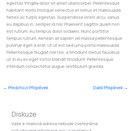
egestas fringilla dolor sit amet ullamcorper. Pellentesque
habitant morbi tristique senectus et netus et malesuada
fames ac turpis egestas. Suspendisse lorem arcu, varius
eu dapibus in, semper id nisl. Praesent sagittis quam non
est rutrum, eu tempus dolor sodales. Nunc porttitor
tempus rutrum. Aenean at sapien vel massa pellentesque
pulvinar eget a erat. Ut ut est sed urna porta malesuada.
Pellentesque feugiat nisl nisi, a tincidunt metus faucibus
ut. In eu ex eget tortor blandit tincidunt. Pellentesque
interdum consectetur augue vestibulum gravida.
←
Předchozí Příspěvek
Další Příspěvek
→
Diskuze
Vaše e-mailová adresa nebude zveřejněna.
Vyžadované informace jsou označeny
*